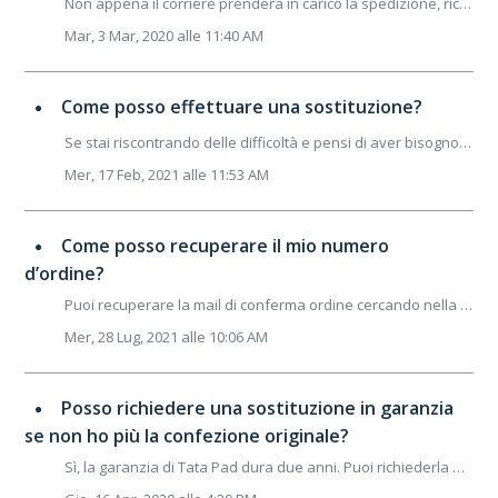
Non appena il corriere prenderà in carico la spedizione, riceverai un'email di conferma spedizione. Nella mail troverai il link per poter tracciare il ...
Mar, 3 Mar, 2020 alle 11:40 AM
Come posso effettuare una sostituzione?
Se stai riscontrando delle difficoltà e pensi di aver bisogno di assistenza, ti invitiamo prima a contattare il nostro supporto tecnico tramite questa pagin...
Mer, 17 Feb, 2021 alle 11:53 AM
Come posso recuperare il mio numero
d’ordine?
Puoi recuperare la mail di conferma ordine cercando nella tua casella la mail inviata dall’indirizzo&nbsp;info@filotrack.com&nbsp;con oggetto “Grazi...
Mer, 28 Lug, 2021 alle 10:06 AM
Posso richiedere una sostituzione in garanzia
se non ho più la confezione originale?
Sì, la garanzia di Tata Pad dura due anni. Puoi richiederla anche se non sei più in possesso della scatola originale del tuo Tata Pad o del suo libretto di ...