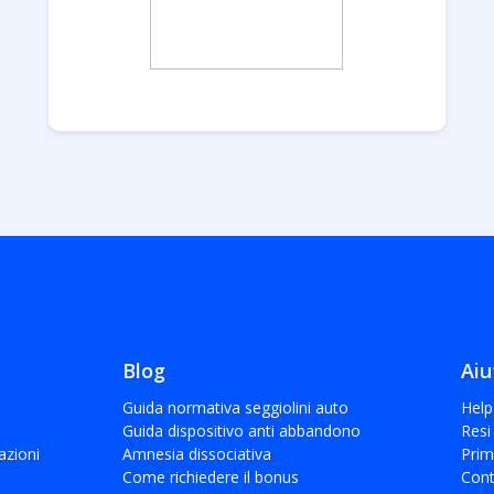
Blog
Aiu
Guida normativa seggiolini auto
Help
Guida dispositivo anti abbandono
Resi
cazioni
Amnesia dissociativa
Prim
Come richiedere il bonus
Cont