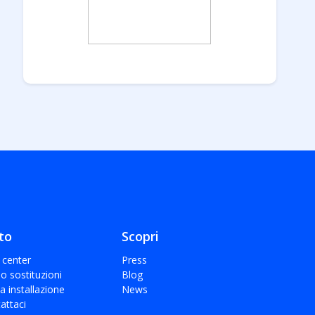
to
Scopri
 center
Press
 o sostituzioni
Blog
a installazione
News
attaci