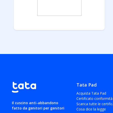
Tata Pad
Acquista Tata Pad
Certificato conformità
Il cuscino anti-abbandono
Scarica tutte le certifi
fatto da genitori per genitori
Cosa dice la legge